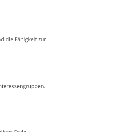
d die Fähigkeit zur
nteressengruppen.
elben Code.