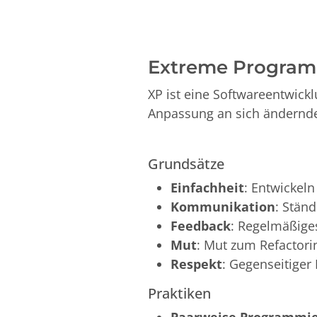
Extreme Program
XP ist eine Softwareentwickl
Anpassung an sich ändernde
Grundsätze
Einfachheit
: Entwickeln
Kommunikation
: Stän
Feedback
: Regelmäßig
Mut
: Mut zum Refactori
Respekt
: Gegenseitiger
Praktiken
Paarweise Programmi