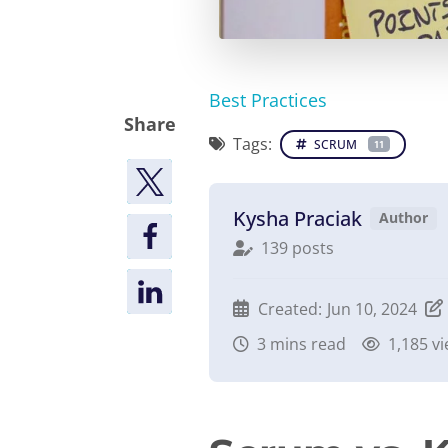
Best Practices
Share
Tags:
SCRUM
11
Kysha Praciak
Author
139 posts
Created:
Jun 10, 2024
3
mins read
1,185 v